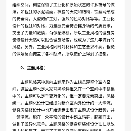
组织空间，刻意保留了工业化和原始状态的许多符号的做
法，如粗狂的水泥墙面，裸露的天花和结构，铁丝网形成
的安全网，大型的矿工灯，强烈的色彩对比等等。工业化
设计的粗狂和对比，力量感完全符合健身场的气质要求，
突出了力量和激情，荷尔蒙爆棚。所以工业风格的健身房
装修设计天然可以贴合健身场馆，也成为了这几年流行的
风格。另外，工业风格同时对材料和工艺要求不高，粗糙
的做法反而掩盖了各种缺点，所以造价上得到了控制。
2、主题风格：
主题风格某种意向主题来作为主线贯穿整个室内空
间，这些主题也是大家耳熟能详但又在一个空间中不易集
中的，主题可以是千变万化的，但一定要元素突出，风格
统一。主题化设计已经成为新兴室内外设计的一大潮流，
健身房装修设计中也开始逐步出现了主题式设计趋势，并
一领潮流，能在一众平常的设计中鹤立鸡群，脱颖而出，
做到了差异化竞争。主题风格的健身房装修设计往往以故
事主线和展开，带来了丰富的空间故事和推销噱头，个性