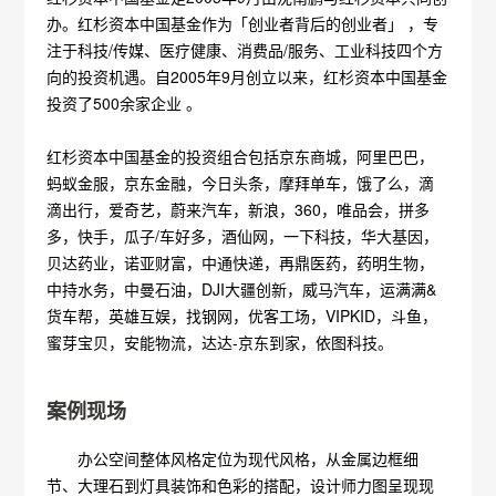
办。红杉资本中国基金作为「创业者背后的创业者」 ，专
注于科技/传媒、医疗健康、消费品/服务、工业科技四个方
向的投资机遇。自2005年9月创立以来，红杉资本中国基金
投资了500余家企业 。
红杉资本中国基金的投资组合包括京东商城，阿里巴巴，
蚂蚁金服，京东金融，今日头条，摩拜单车，饿了么，滴
滴出行，爱奇艺，蔚来汽车，新浪，360，唯品会，拼多
多，快手，瓜子/车好多，酒仙网，一下科技，华大基因，
贝达药业，诺亚财富，中通快递，再鼎医药，药明生物，
中持水务，中曼石油，DJI大疆创新，威马汽车，运满满&
货车帮，英雄互娱，找钢网，优客工场，VIPKID，斗鱼，
蜜芽宝贝，安能物流，达达-京东到家，依图科技。
案例现场
办公空间整体风格定位为现代风格，从金属边框细
节、大理石到灯具装饰和色彩的搭配，设计师力图呈现现