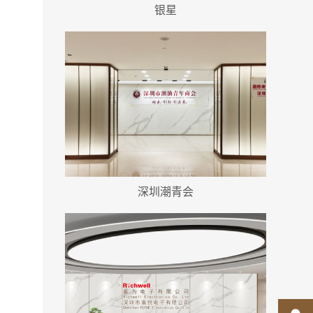
银星
深圳潮青会