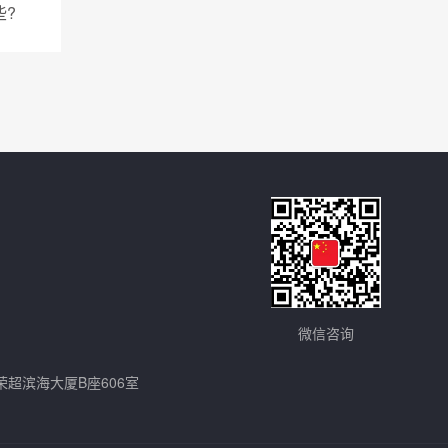
些?
微信咨询
荣超滨海大厦B座606室