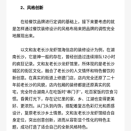
2、风格创新
在给餐饮品牌进行定调的基础上，接下来要考虑的就
是怎样通过餐饮装修设计的风格布局来把品牌的调性完全
地展现出来。
以文和友老长沙龙虾馆海信店的装修设计为例，在湖
南长沙，它是神一般的存在，曾经创造过连续排队12小时
的疯狂记录。文和友老长沙龙虾馆里，所体现的是老长沙
城区的街区文化，融合了老长沙的人文情怀和特色餐饮的
新创意。在真实的街道上修建门店，店内完全还原了二十
年前老长沙的风貌，店内包厢的装修都是还原真实的民
宅，完全符合湖南人在吃饭时“串门子”，吃百家饭的饮食习
惯。昏黄灯光下，存在记忆里的家、乡、江湖也变得更美
好、更浓烈。从门头到内饰，搭配着复古色彩灯光和质感
设计，复原老长沙乡土情景。文和友老长沙龙虾馆结合自
身定位，突出创意创新，进而从容彰显个性化的特色主
题，成功打造了适合自己的全新风格特色。